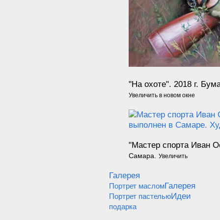
"На охоте".
2018
г.
Бума
Увеличить в новом окне
"Мастер спорта Иван О
Самара.
Увеличить
Галерея
Галерея
Портрет маслом
Идеи
Портрет пастелью
подарка